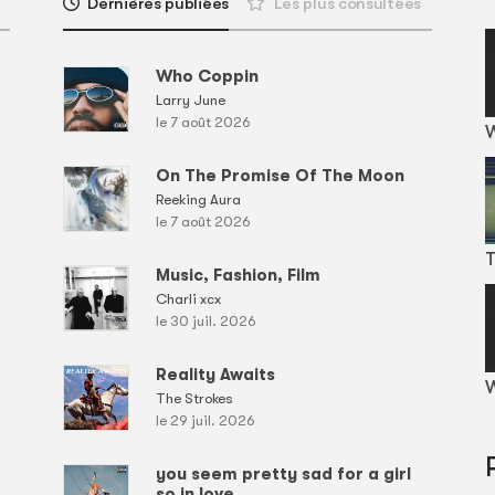
Dernières publiées
Les plus consultées
Who Coppin
Larry June
le 7 août 2026
On The Promise Of The Moon
Reeking Aura
le 7 août 2026
T
Music, Fashion, Film
Charli xcx
le 30 juil. 2026
Reality Awaits
W
The Strokes
le 29 juil. 2026
you seem pretty sad for a girl
so in love