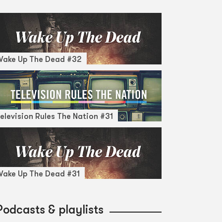
Wake Up The Dead #32
elevision Rules The Nation #31
ake Up The Dead #31
Podcasts & playlists