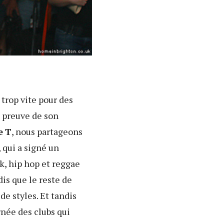
trop vite pour des
e preuve de son
e
T
, nous partageons
qui a signé un
k, hip hop et reggae
is que le reste de
e styles. Et tandis
née des clubs qui