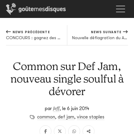
NEWS PRÉCÉDENTE
NEWS SUIVANTE
CONCOURS : gagnez des places pour Ben Frost à La Machine du Moulin Rouge
Nouvelle déflagration du A$AP Mob en écoute
Common sur Def Jam,
nouveau single soulful à
dévorer
Jeff
par
,
le 6 juin 2014
common
,
def jam
,
vince staples