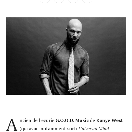
A
ncien de l’écurie
G.O.O.D. Music
de
Kanye West
(qui avait notamment sorti
Universal Mind