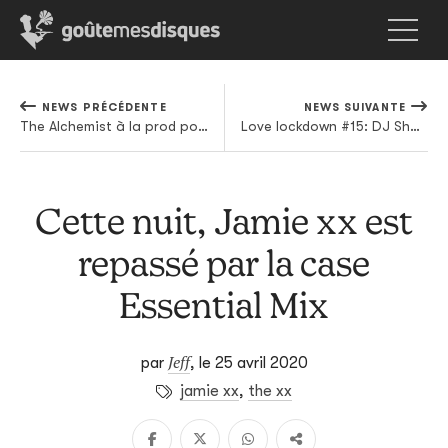
NEWS PRÉCÉDENTE
NEWS SUIVANTE
The Alchemist à la prod pour un inédit d'Earl Sweatshirt
Love lockdown #15: DJ Shadow - Endtroducing
Cette nuit, Jamie xx est
repassé par la case
Essential Mix
Jeff
par
,
le 25 avril 2020
jamie xx
,
the xx