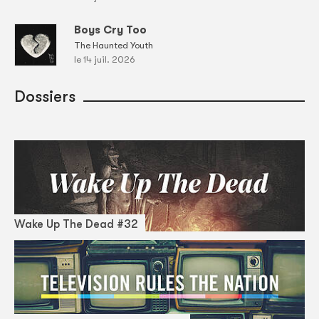
Boys Cry Too
The Haunted Youth
le 14 juil. 2026
Dossiers
Wake Up The Dead #32