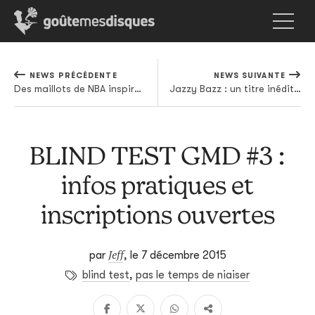
NEWS PRÉCÉDENTE
NEWS SUIVANTE
Des maillots de NBA inspirés de pochettes d’albums de rap US
Jazzy Bazz : un titre inédit en hommage à Paris
BLIND TEST GMD #3 :
infos pratiques et
inscriptions ouvertes
Jeff
par
,
le 7 décembre 2015
blind test
,
pas le temps de niaiser