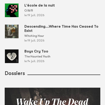
L'école de la nuit
Gilb'R
le 19 juil. 2026
Descending...Where Time Has Ceased To
Exist
Witching Hour
le 19 juil. 2026
Boys Cry Too
The Haunted Youth
le 14 juil. 2026
Dossiers