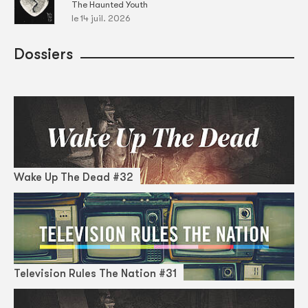
The Haunted Youth
le 14 juil. 2026
Dossiers
Wake Up The Dead #32
Television Rules The Nation #31