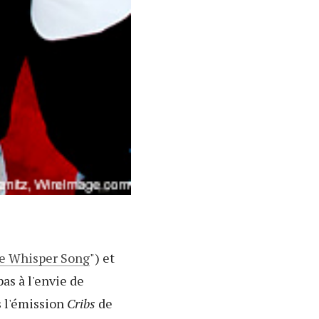
e Whisper Song
") et
as à l'envie de
s l'émission
Cribs
de