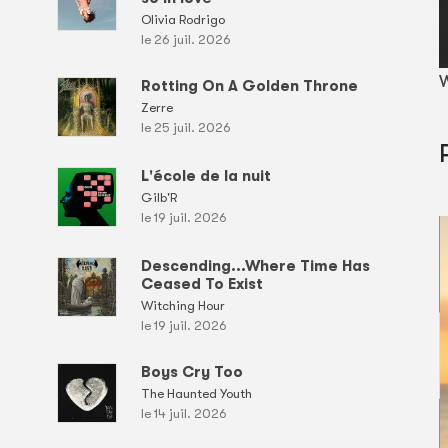
Olivia Rodrigo
le 26 juil. 2026
W
Rotting On A Golden Throne
Zerre
le 25 juil. 2026
L'école de la nuit
Gilb'R
le 19 juil. 2026
Descending...Where Time Has
Ceased To Exist
Witching Hour
le 19 juil. 2026
Boys Cry Too
The Haunted Youth
le 14 juil. 2026