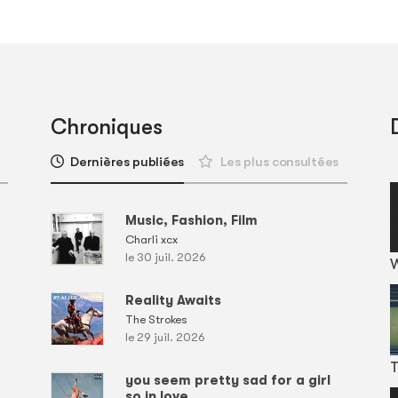
Chroniques
Dernières publiées
Les plus consultées
Music, Fashion, Film
Charli xcx
le 30 juil. 2026
Reality Awaits
The Strokes
le 29 juil. 2026
T
you seem pretty sad for a girl
so in love