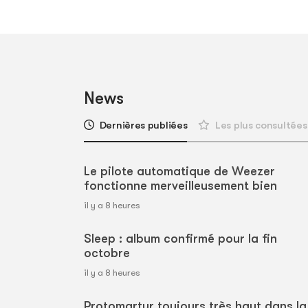
News
Dernières publiées
Les plus consultées
Le pilote automatique de Weezer
fonctionne merveilleusement bien
il y a 8 heures
Sleep : album confirmé pour la fin
octobre
il y a 8 heures
Protomartyr toujours très haut dans la