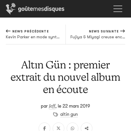
NEWS PRÉCÉDENTE
NEWS SUIVANTE
Kevin Parker en mode synthèse sur le premier extrait du prochain Tame Impala
Fujiya & Miyagi creuse encore et toujours le sillon kraut-funk
Altın Gün : premier
extrait du nouvel album
en écoute
Jeff
par
,
le 22 mars 2019
altin gun