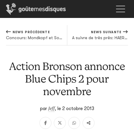
NEWS PRÉCÉDENTE
NEWS SUIVANTE
Concours: Mondkopf et Somaticae viendront foutre le bordel à Arlon, et on vous y invite
A suivre de très près: HAERTS
Action Bronson annonce
Blue Chips 2 pour
novembre
Jeff
par
,
le 2 octobre 2013