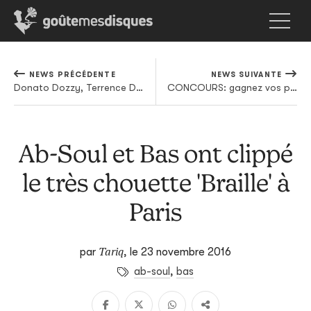
NEWS PRÉCÉDENTE
NEWS SUIVANTE
Donato Dozzy, Terrence Dixon et plein d'autres gens qu'on aime sur la nouvelle compilation de chez Tresor
CONCOURS: gagnez vos places pour le final du Ars Musica avec monsieur Ryoji Ikeda
Ab-Soul et Bas ont clippé
le très chouette 'Braille' à
Paris
Tariq
par
,
le 23 novembre 2016
ab-soul
,
bas