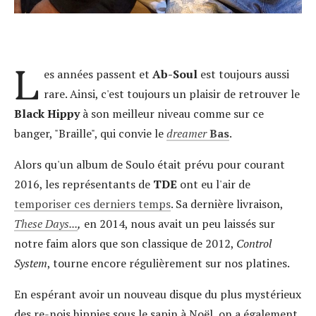
L
es années passent et
Ab-Soul
est toujours aussi
rare. Ainsi, c'est toujours un plaisir de retrouver le
Black
Hippy
à son meilleur niveau comme sur ce
banger, "Braille", qui convie le
dreamer
Bas
.
Alors qu'un album de Soulo était prévu pour courant
2016, les représentants de
TDE
ont eu l'air de
temporiser ces derniers temps
. Sa dernière livraison,
These Days...
,
en 2014, nous avait un peu laissés sur
notre faim alors que son classique de 2012,
Control
System
, tourne encore régulièrement sur nos platines.
En espérant avoir un nouveau disque du plus mystérieux
des re-nois hippies sous le sapin à Noël, on a également