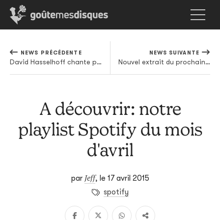
NEWS PRÉCÉDENTE
NEWS SUIVANTE
David Hasselhoff chante pour son nouveau court-métrage Kung Fury
Nouvel extrait du prochain Damaged Bug, projet sous influence électronique de John Dwyer
A découvrir: notre
playlist Spotify du mois
d'avril
Jeff
par
,
le 17 avril 2015
spotify