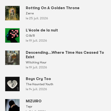
Rotting On A Golden Throne
Zerre
le 25 juil. 2026
L'école de la nuit
Gilb'R
le 19 juil. 2026
Descending...Where Time Has Ceased To
Exist
Witching Hour
le 19 juil. 2026
Boys Cry Too
The Haunted Youth
le 14 juil. 2026
MIZUIRO
Tepr