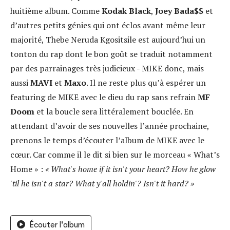
huitième album. Comme
Kodak Black
,
Joey Bada$$
et
d’autres petits génies qui ont éclos avant même leur
majorité, Thebe Neruda Kgositsile est aujourd’hui un
tonton du rap dont le bon goût se traduit notamment
par des parrainages très judicieux - MIKE donc, mais
aussi
MAVI
et
Maxo
. Il ne reste plus qu’à espérer un
featuring de MIKE avec le dieu du rap sans refrain
MF
Doom
et la boucle sera littéralement bouclée. En
attendant d’avoir de ses nouvelles l’année prochaine,
prenons le temps d’écouter l’album de MIKE avec le
cœur. Car comme il le dit si bien sur le morceau « What’s
Home » :
« What's home if it isn't your heart? How he glow
'til he isn't a star? What y'all holdin'? Isn't it hard? »
Écouter l'album