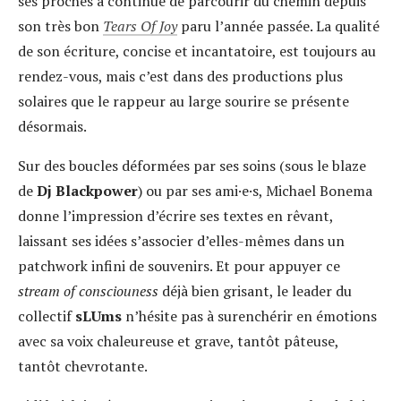
ses proches a continué de parcourir du chemin depuis
son très bon
Tears Of Joy
paru l’année passée. La qualité
de son écriture, concise et incantatoire, est toujours au
rendez-vous, mais c’est dans des productions plus
solaires que le rappeur au large sourire se présente
désormais.
Sur des boucles déformées par ses soins (sous le blaze
de
Dj Blackpower
) ou par ses ami·e·s, Michael Bonema
donne l’impression d’écrire ses textes en rêvant,
laissant ses idées s’associer d’elles-mêmes dans un
patchwork infini de souvenirs. Et pour appuyer ce
stream of consciouness
déjà bien grisant, le leader du
collectif
sLUms
n’hésite pas à surenchérir en émotions
avec sa voix chaleureuse et grave, tantôt pâteuse,
tantôt chevrotante.