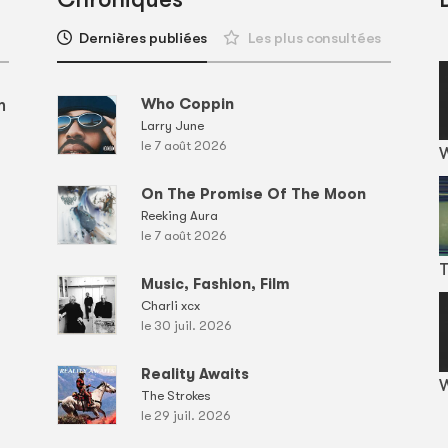
Dernières publiées
Les plus consultées
m
Who Coppin
Larry June
le 7 août 2026
On The Promise Of The Moon
Reeking Aura
le 7 août 2026
T
Music, Fashion, Film
Charli xcx
le 30 juil. 2026
Reality Awaits
W
The Strokes
le 29 juil. 2026