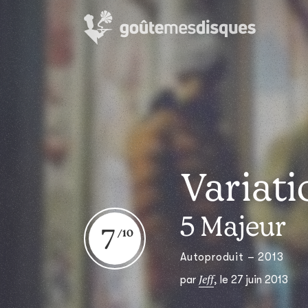
Variati
5 Majeur
7
Autoproduit – 2013
Jeff
par
,
le 27 juin 2013