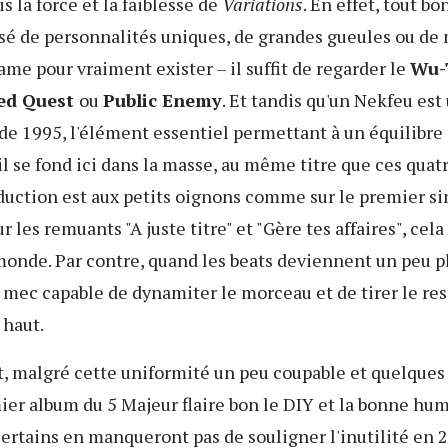
ois la force et la faiblesse de
Variations
. En effet, tout bo
sé de personnalités uniques, de grandes gueules ou de
game pour vraiment exister – il suffit de regarder le
Wu-
led Quest
ou
Public Enemy
. Et tandis qu'un Nekfeu est
 de 1995, l'élément essentiel permettant à un équilibre
il se fond ici dans la masse, au même titre que ces qua
duction est aux petits oignons comme sur le premier si
r les remuants "A juste titre" et "Gère tes affaires", cel
monde. Par contre, quand les beats deviennent un peu p
mec capable de dynamiter le morceau et de tirer le res
 haut.
t, malgré cette uniformité un peu coupable et quelques
mier album du 5 Majeur flaire bon le DIY et la bonne hu
ertains en manqueront pas de souligner l'inutilité en 2