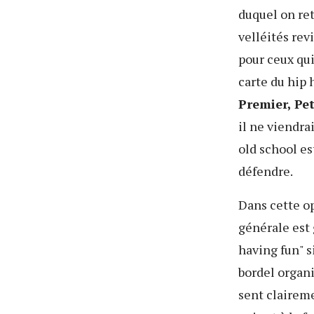
duquel on re
velléités rev
pour ceux qui
carte du hip 
Premier, Pet
il ne viendra
old school es
défendre.
Dans cette op
générale est 
having fun" s
bordel organi
sent claireme