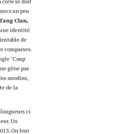
n crew se doit
 mecs un peu
Tang Clan,
 une identité
 instable de
tre comparses.
ngle "Coup
a ne gêne pas
lus anodins,
te de la
 longueurs ci
meur. Un
013. On leur