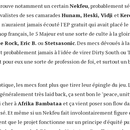
trouve notamment un certain
Nekfeu
, probablement sé
ivalistes de ses camarades
Hunam, Heski, Vidji
et
Ker
 n'auraient jamais écouté l'EP gratuit qui avait placé le 
hop français, le 5 Majeur est une sorte de culte à la gloi
e Rock, Eric B.
ou
Stetsasonic
. Des mecs dévoués à la 
it probablement jamais à l'idée de virer Dirty South ou T
t pour eux une sorte de profession de foi, et surtout un 
tique, les mecs font plus que tirer leur épingle du jeu.
généralement très laid back, ça sent bon le "peace, unit
i cher à
Afrika Bambataa
et ça vient poser son flow d
sé. Et même si un Nekfeu fait involontairement figure d
nt que le projet fonctionne sur un principe d'équité pu