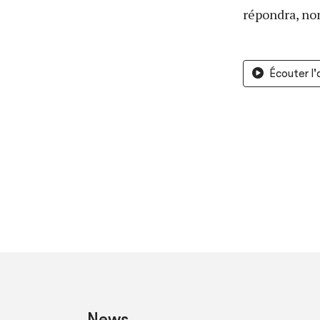
répondra, non
Écouter l
News