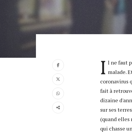
I
l ne faut 
malade. Et
coronavirus q
fait à retrouv
dizaine d'ann
sur ses terre
(quand elles 
qui chasse un