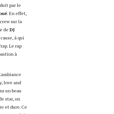
duit par le
oué
. En effet,
crew sur la
re de
DJ
cause, à qui
rap. Le rap
bastion à
 L'ambiance
y, love and
ans un beau
e star, on
re et dure. Ce