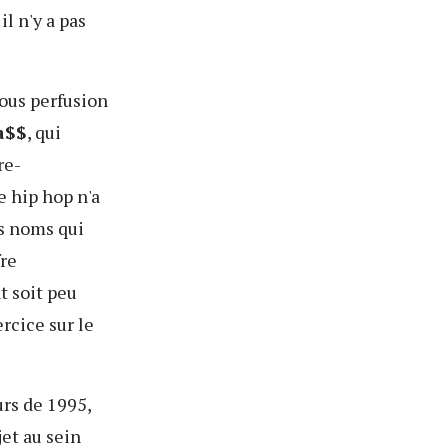
l n'y a pas
 sous perfusion
a$$
, qui
re-
e hip hop n'a
es noms qui
fre
t soit peu
ercice sur le
urs de 1995,
jet au sein