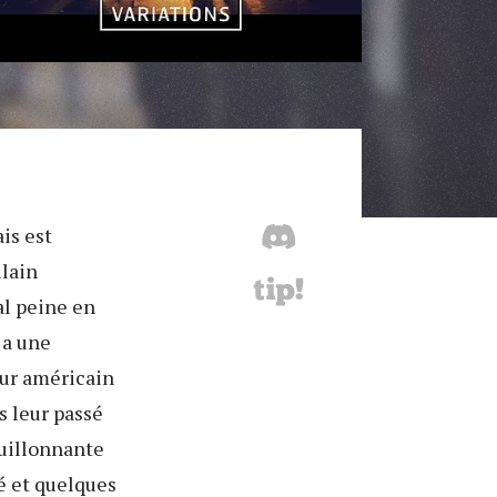
ais est
ilain
al peine en
y a une
eur américain
ès leur passé
ouillonnante
é et quelques