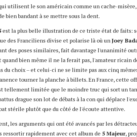
qui utilisent le son américain comme un cache-misère, i
e bien bandant à se mettre sous la dent.
5
est la plus belle illustration de ce triste état de faits:
que des Franciliens divise et polarise là où un
Joey Bad
nt des poses similaires, fait davantage l'unanimité out
t quand bien même il ne la ferait pas, l'amateur ricain d
s du choix – et celui-ci ne se limite pas aux cinq mêm
nence tourner la planche à billets. En France, cette of
st tellement limitée que le moindre truc qui sort un tan
battus drague son lot de débats à la con qui déplace l'ex
bat stérile plutôt que du côté de l'écoute attentive.
nt, les arguments qui ont été avancés par les détracte
es ressortir rapidement avec cet album de
5 Majeur
, pro