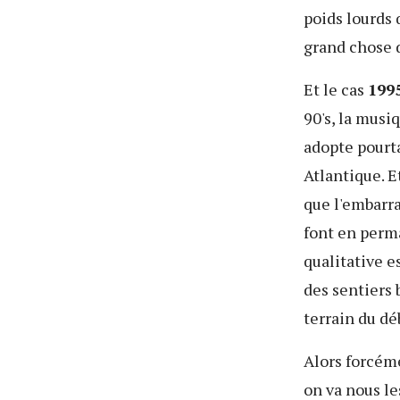
poids lourds 
grand chose d
Et le cas
199
90's, la musi
adopte pourta
Atlantique. E
que l'embarra
font en perma
qualitative e
des sentiers 
terrain du dé
Alors forcéme
on va nous l