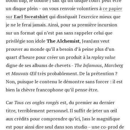
boom bap, le double J sait qu’un disque court peut être
un disque plein – on vous renvoie volontiers à
ce papier
sur
Earl Sweatshirt
qui disséquait l'exercice mieux que
je ne le ferai jamais. Ainsi, pour sa première incursion
sur un format qui n’est pas sans rappeler celui que
privilégie son idole
The Alchemist
, JeanJass veut
prouver au monde qu’il a besoin d’à peine plus d’un
quart d’heure pour créer un produit à la
replay value
digne
de ses albums de chevets -
The Infamous
,
Marcberg
et
Mauvais Œil
très probablement. De la prétention ?
Non, puisque le contenu le démontre sans forcer : il est
bien la chèvre francophone qu’il pense être.
Car
Tous ces ongles rongés
est, du premier au dernier
titre, terriblement personnel. Il suffit de jeter un œil
aux crédits pour comprendre qu’ici, Jass le magnifique
est pour ainsi dire seul dans son studio – une co-prod de