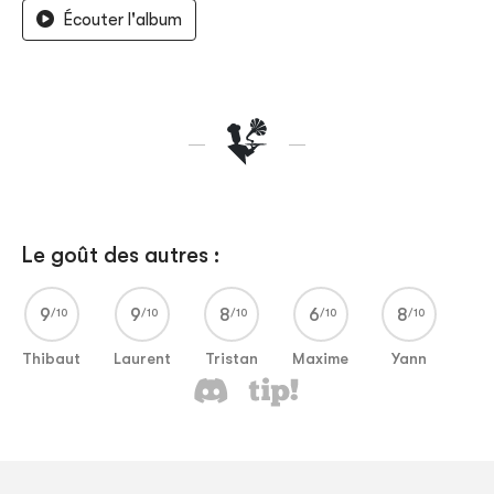
Écouter l'album
Le goût des autres :
9
9
8
6
8
Thibaut
Laurent
Tristan
Maxime
Yann