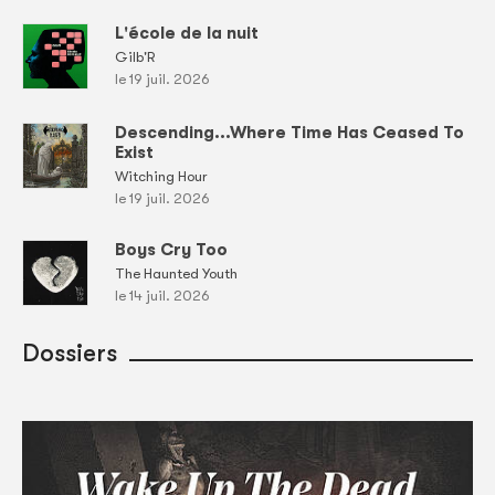
L'école de la nuit
Gilb'R
le 19 juil. 2026
Descending...Where Time Has Ceased To
Exist
Witching Hour
le 19 juil. 2026
Boys Cry Too
The Haunted Youth
le 14 juil. 2026
Dossiers