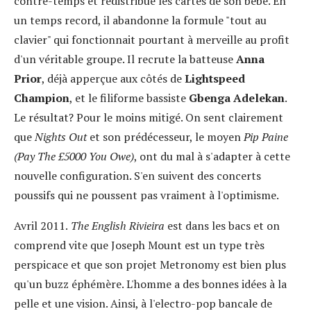
contre-temps et redistribue les cartes de son bébé. En
un temps record, il abandonne la formule "tout au
clavier" qui fonctionnait pourtant à merveille au profit
d'un véritable groupe. Il recrute la batteuse
Anna
Prior
, déjà apperçue aux côtés de
Lightspeed
Champion
, et le filiforme bassiste
Gbenga Adelekan
.
Le résultat? Pour le moins mitigé. On sent clairement
que
Nights Out
et son prédécesseur, le moyen
Pip Paine
(Pay The £5000 You Owe)
, ont du mal à s'adapter à cette
nouvelle configuration. S'en suivent des concerts
poussifs qui ne poussent pas vraiment à l'optimisme.
Avril 2011.
The English Rivieira
est dans les bacs et on
comprend vite que Joseph Mount est un type très
perspicace et que son projet Metronomy est bien plus
qu'un buzz éphémère. L'homme a des bonnes idées à la
pelle et une vision. Ainsi, à l'electro-pop bancale de