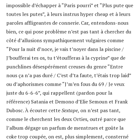
impossible d’échapper à “Paris pourri” et “Plus pute que
toutes les putes”, à leurs instrus hyper cheap et à leurs
paroles affligeantes de connerie. Car, entendons-nous
bien, ce qui pose problème n’est pas tant à chercher du
côté d’allusions sympathiquement vulgaires comme
“Pour la nuit d’noce, je vais t’noyer dans la piscine /
J’boufferai tes os, tu t’étoufferas à la cyprine” que de
punchlines désespérément creuses du genre “Entre
nous ça n’a pas duré / C’est d’ta faute, t’étais trop laid”
ou d’aphorismes comme “J’m’en fous du 69 / Je veux
juste du 6-6-6”, qui rappellent (pardon pour la
référence) Satania et Demono d’Elie Semoun et Frank
Dubosc. À écouter cette
Sextape
, on n’est pas tant,
comme le cherchent les deux Orties, outré parce que
l’album dégage un parfum de menstrues et goûte la
coke trop coupée, on est, plus simplement, consterné