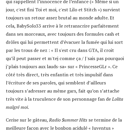
qui rappellent l’innocence de l’enfance (« Même si un
jour, c'est fini Toi et moi, c'est Lilo et Stitch ») survient
toujours un retour assez brutal au monde adulte. Et
cela, BabySolo33 arrive à le retranscrire parfaitement
dans ses morceaux, avec toujours des formules cash et
drôles qui lui permettent d’évacuer la fumée qui lui sort
par les trous de nez : « Il s'est cru dans GTA, il croit
qu’il peut passer et m'tej comme ça / J'sais pas pourquoi
j’plais toujours aux lauds-sa» sur « PrincesseGLr ». Ce
côté très direct, très enfantin et très impulsif dans
l’écriture de ses paroles, qui semblent d’ailleurs
toujours s’adresser au même gars, fait qu’on s’attache
très vite à la truculence de son personnage fan de
Lolita
malgré moi
.
Cerise sur le gâteau,
Radio $ummer Hits
se termine de la
meilleure façon avec le bonbon acidulé « Juventus »