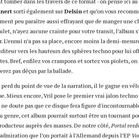
 tomber dans les travers de ce format - on pense ici au
nert
sorti également sur
Delsin
et qu’on vous recomma
ment peu paraître aussi effrayant que de manger une 
ulet, n’ayez aucune crainte pour votre transit, l’album s
. L’ennui n’a pas sa place, encore moins la demi-mesure
uditeur vers les hauteurs des sphères techno pour lui off
tes. Bref, enfilez vos crampons et sortez vos piolets, on
erez pas déçus par la ballade.
perd du point de vue de la narration, il le gagne en vél
pe. Mieux encore, Vril pose le premier vrai jalon techno
n ne doute pas que ce disque fera figure d'incontournabl
u genre, cet album pourrait surtout être un tournant po
roducteur auprès des masses. De notre côté,
Portal
renf
’admiration que l’on portait à l’Allemand depuis l’EP
Vo