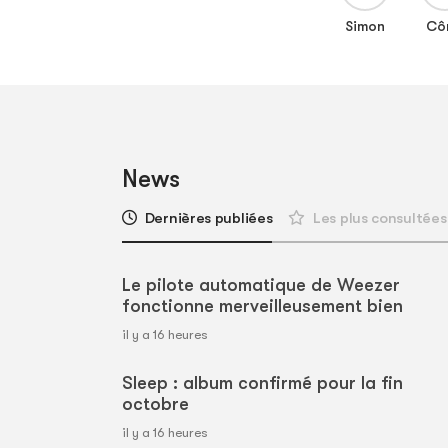
Simon
Cô
News
Dernières publiées
Les plus consultées
Le pilote automatique de Weezer
fonctionne merveilleusement bien
il y a 16 heures
Sleep : album confirmé pour la fin
octobre
il y a 16 heures