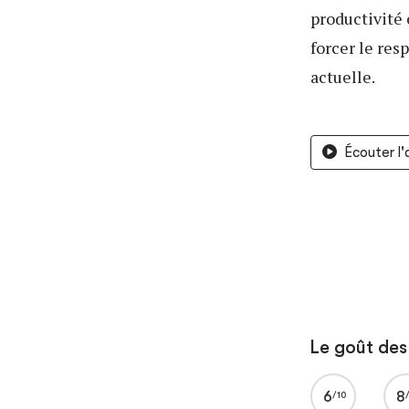
productivité 
forcer le res
actuelle.
Écouter l
Le goût des 
6
8