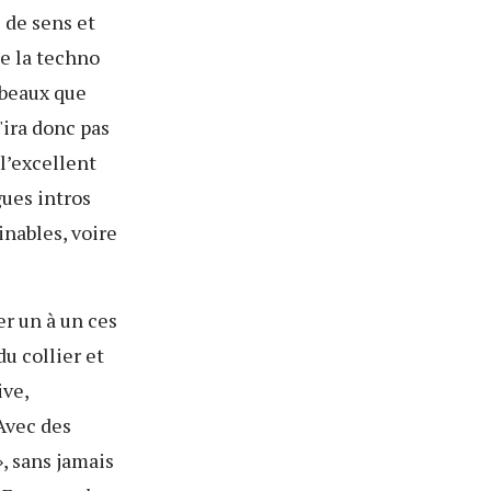
 de sens et
de la techno
 beaux que
'ira donc pas
 l’excellent
gues intros
inables, voire
er un à un ces
du collier et
ive,
Avec des
», sans jamais