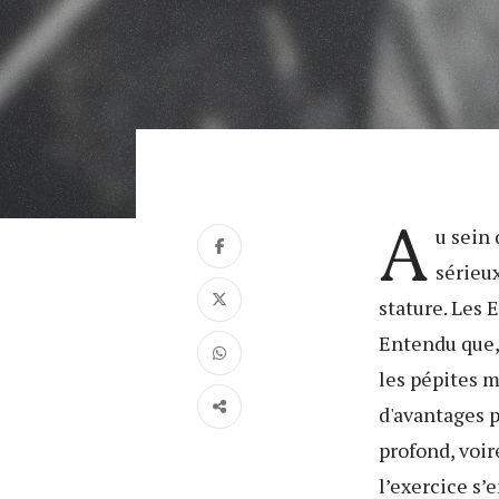
A
u sein
sérieux
stature. Les 
Entendu que, 
les pépites m
d'avantages p
profond, voi
l’exercice s’