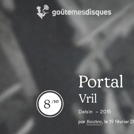
Portal
Vril
8
Delsin – 2015
Bastien
par
,
le 19 février 