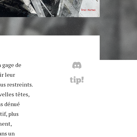
n gage de
ir leur
us restreints.
elles têtes,
pas dénué
if, plus
ment,
ans un