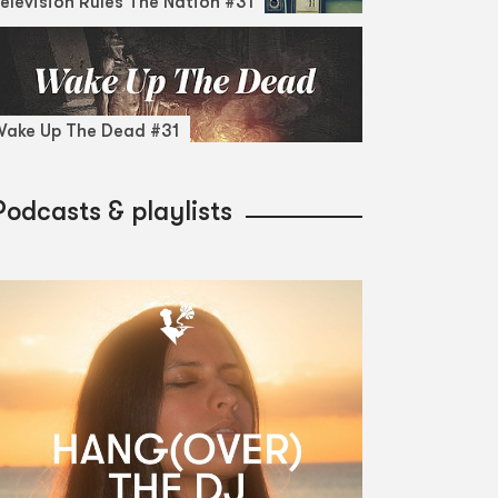
elevision Rules The Nation #31
ake Up The Dead #31
Podcasts & playlists