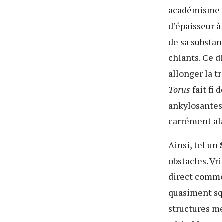
académisme m
d’épaisseur à
de sa substan
chiants. Ce d
allonger la t
Torus
fait fi
ankylosantes,
carrément a
Ainsi, tel un
obstacles. Vr
direct comme
quasiment sq
structures mé