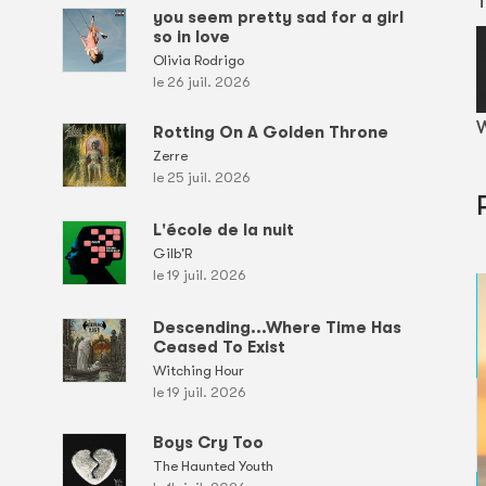
T
you seem pretty sad for a girl
so in love
Olivia Rodrigo
le 26 juil. 2026
W
Rotting On A Golden Throne
Zerre
le 25 juil. 2026
L'école de la nuit
Gilb'R
le 19 juil. 2026
Descending...Where Time Has
Ceased To Exist
Witching Hour
le 19 juil. 2026
Boys Cry Too
The Haunted Youth