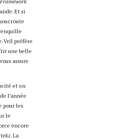
Framework
nde. Et si
choucroute
’enquille
. Vril préfère
rir une belle
 vous assure
ocité et en
 de l’année
e pour les
ur le
orce encore
rtekz
. La