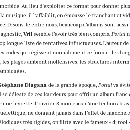
orbide. Au lieu d’exploiter ce format pour donner plus
 la musique, il l’affaiblit, en émousse le tranchant et vi
ce. Disons-le entre nous, beaucoup d’albums sont aussi
iagnostic,
V
ril
semble l’avoir très bien compris.
Portal
n
rop longue liste de tentatives infructueuses. L’auteur de
 des codes qui régissent normalement ce format: les lon
 les plages ambient inoffensives, les structures interm
lambiquées.
Stéphane Diagana
de la grande époque,
Portal
va évit
il se déleste de ces lourdeurs pour offrir un album franc 
 une levrette d’ouvrier. 8 morceaux d’une techno abras
uelettique, ne donnant jamais dans l’effet de manche. 
lodiques très rigides, on flirte avec le fameux « dj tool 