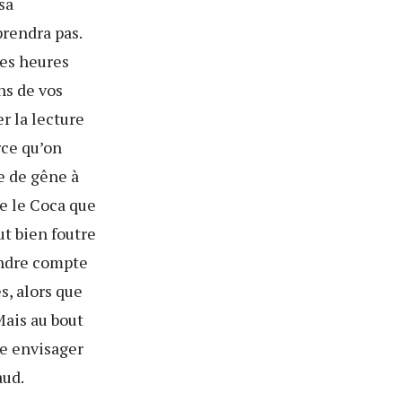
sa
prendra pas.
ues heures
ns de vos
r la lecture
rce qu’on
e de gêne à
e le Coca que
t bien foutre
rendre compte
s, alors que
Mais au bout
re envisager
aud.