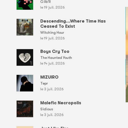
Gilb'R
le 19 juil. 2026
Descending...Where Time Has
Ceased To Exist
Witching Hour
le 19 juil. 2026
Boys Cry Too
The Haunted Youth
le 14 juil. 2026
MIZUIRO
Tepr
le 3 juil. 2026
Malefic Necropolis
Sidious
le 3 juil. 2026