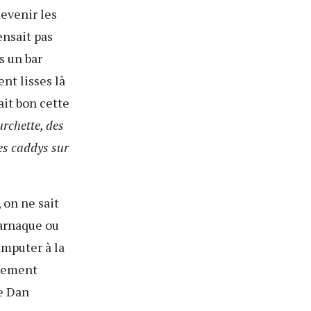
devenir les
ensait pas
s un bar
nt lisses là
ait bon cette
urchette, des
es caddys sur
, on ne sait
 arnaque ou
imputer à la
inement
e Dan