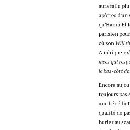
aura fallu pl
apôtres d’un s
qu’Hanni El K
parisien pour
où son
Will t
Amérique
«
d
mecs qui resp
le bas-côté de
Encore aujou
toujours pas
une bénédicti
qualité de pa
hurler au sc