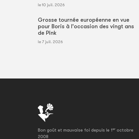
le 10 juil. 2026
Grosse tournée européenne en vue
pour Boris à l'occasion des vingt ans
de Pink
le 7 juil. 2026
er
Bon goût et mauvaise foi depuis le 1
octobre
2008