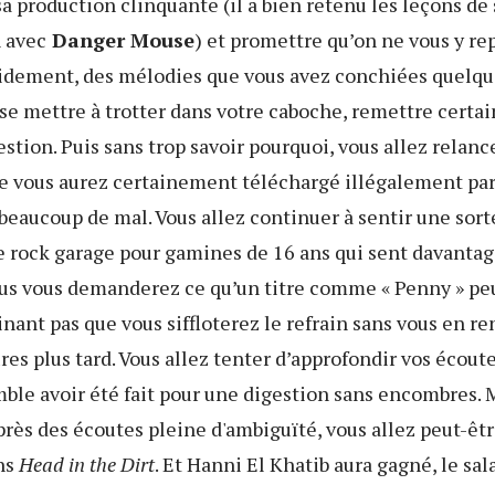
a production clinquante (il a bien retenu les leçons de 
n avec
Danger Mouse
) et promettre qu’on ne vous y re
pidement, des mélodies que vous avez conchiées quelq
 se mettre à trotter dans votre caboche, remettre certai
stion. Puis sans trop savoir pourquoi, vous allez relance
ue vous aurez certainement téléchargé illégalement pa
 beaucoup de mal. Vous allez continuer à sentir une sort
e rock garage pour gamines de 16 ans qui sent davantag
ous vous demanderez ce qu’un titre comme « Penny » peu
inant pas que vous siffloterez le refrain sans vous en 
es plus tard. Vous allez tenter d’approfondir vos écoute
ble avoir été fait pour une digestion sans encombres. 
rès des écoutes pleine d'ambiguïté, vous allez peut-êt
ans
Head in the Dirt
. Et Hanni El Khatib aura gagné, le sal