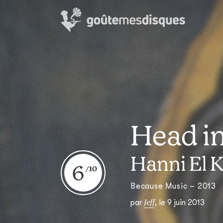
Head in
Hanni El 
6
Because Music – 2013
Jeff
par
,
le 9 juin 2013