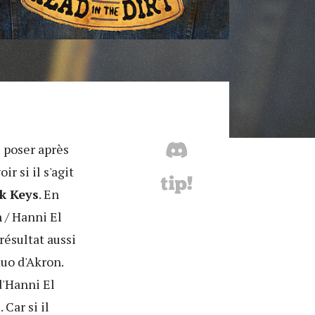
e poser après
oir si il s'agit
k Keys
. En
h
/ Hanni El
résultat aussi
uo d'Akron.
d'Hanni El
Car si il