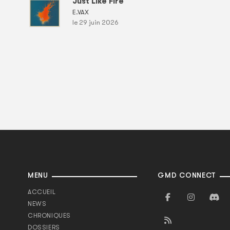
Just Like Fire
E.VAX
le 29 juin 2026
MENU
GMD CONNECT
ACCUEIL
NEWS
CHRONIQUES
DOSSIERS