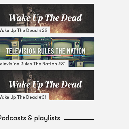
Wake Up The Dead #32
elevision Rules The Nation #31
ake Up The Dead #31
Podcasts & playlists