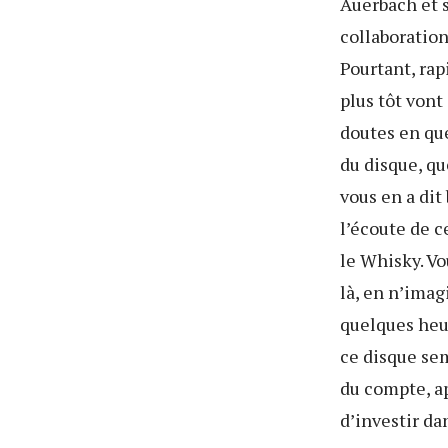
Auerbach et s
collaboratio
Pourtant, ra
plus tôt vont
doutes en que
du disque, q
vous en a dit
l’écoute de c
le Whisky. V
là, en n’imag
quelques heur
ce disque sem
du compte, ap
d’investir d