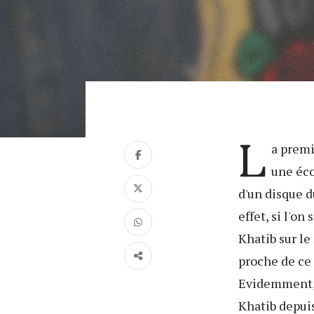
L
a premi
une éco
d'un disque 
effet, si l'on
Khatib sur le
proche de ce
Evidemment, p
Khatib depuis