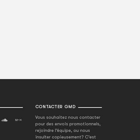
CONTACTER GMD
Vous souhaitez nous contacter
pour des envois promotionnels,
rejoindre l'équipe, ou nous
insulter copieusement? C'est