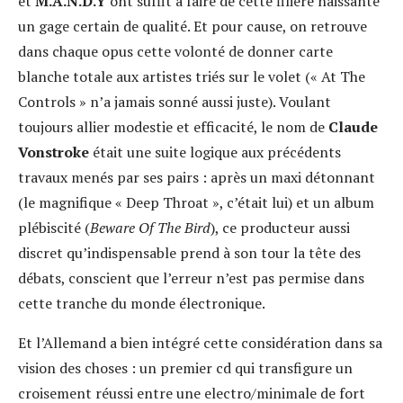
et
M.A.N.D.Y
ont suffit à faire de cette filière naissante
un gage certain de qualité. Et pour cause, on retrouve
dans chaque opus cette volonté de donner carte
blanche totale aux artistes triés sur le volet (« At The
Controls » n’a jamais sonné aussi juste). Voulant
toujours allier modestie et efficacité, le nom de
Claude
Vonstroke
était une suite logique aux précédents
travaux menés par ses pairs : après un maxi détonnant
(le magnifique « Deep Throat », c’était lui) et un album
plébiscité (
Beware Of The Bird
), ce producteur aussi
discret qu’indispensable prend à son tour la tête des
débats, conscient que l’erreur n’est pas permise dans
cette tranche du monde électronique.
Et l’Allemand a bien intégré cette considération dans sa
vision des choses : un premier cd qui transfigure un
croisement réussi entre une electro/minimale de fort