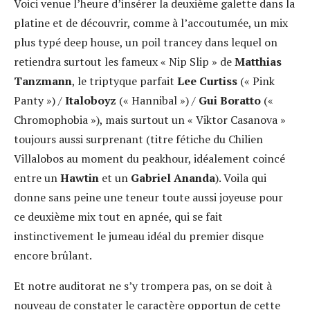
Voici venue l’heure d’insérer la deuxième galette dans la
platine et de découvrir, comme à l’accoutumée, un mix
plus typé deep house, un poil trancey dans lequel on
retiendra surtout les fameux « Nip Slip » de
Matthias
Tanzmann
, le triptyque parfait
Lee Curtiss
(« Pink
Panty ») /
Italoboyz
(« Hannibal ») /
Gui Boratto
(«
Chromophobia »), mais surtout un « Viktor Casanova »
toujours aussi surprenant (titre fétiche du Chilien
Villalobos au moment du peakhour, idéalement coincé
entre un
Hawtin
et un
Gabriel Ananda
). Voila qui
donne sans peine une teneur toute aussi joyeuse pour
ce deuxième mix tout en apnée, qui se fait
instinctivement le jumeau idéal du premier disque
encore brûlant.
Et notre auditorat ne s’y trompera pas, on se doit à
nouveau de constater le caractère opportun de cette