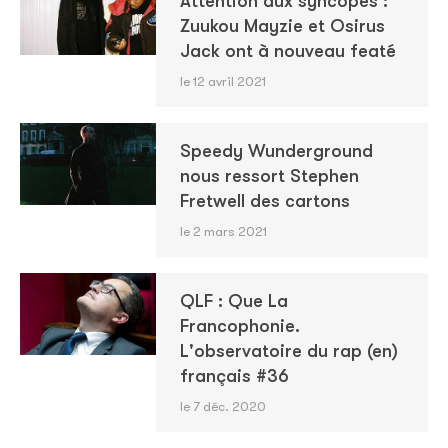
Attention aux syncopes :
Zuukou Mayzie et Osirus
Jack ont à nouveau featé
le 12 avril 2021
Speedy Wunderground
nous ressort Stephen
Fretwell des cartons
le 2 mars 2021
QLF : Que La
Francophonie.
L'observatoire du rap (en)
français #36
le 7 déc. 2020