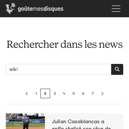
Rechercher dans les news
1
2
3
4
5
6
7
Julian Casablancas a
enfin réalisé son rêve de