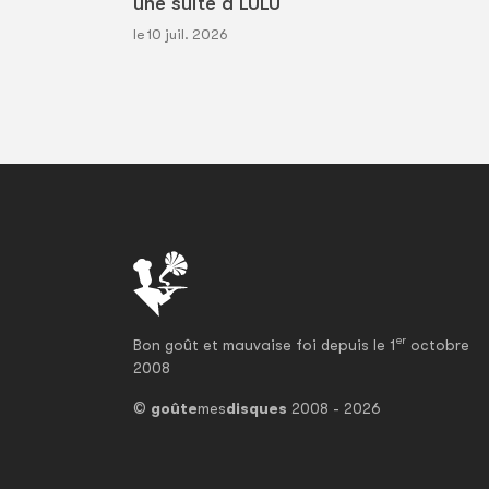
une suite à LULU
le 10 juil. 2026
er
Bon goût et mauvaise foi depuis le 1
octobre
2008
©
goûte
mes
disques
2008 - 2026