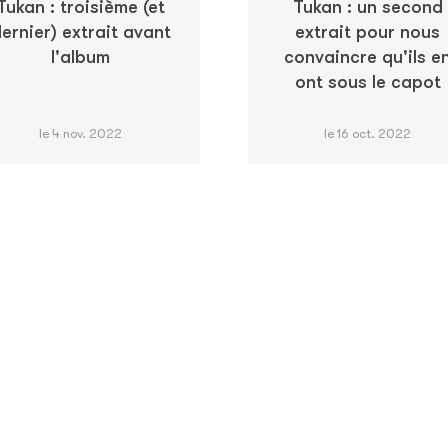
Tukan : troisième (et
Tukan : un second
ernier) extrait avant
extrait pour nous
l'album
convaincre qu'ils e
ont sous le capot
le 4 nov. 2022
le 16 oct. 2022