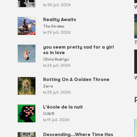
le 30 juil. 2026
Reality Awaits
The Strokes
le 29 juil. 2026
T
you seem pretty sad for a girl
so in love
Olivia Rodrigo
le 26 juil. 2026
W
Rotting On A Golden Throne
Zerre
le 25 juil. 2026
L'école de la nuit
Gilb'R
le 19 juil. 2026
Descending...Where Time Has