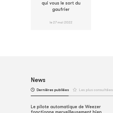
qui vous le sort du
gaufrier
le 27 mai 2022
News
Dernières publiées
Les plus consultées
Le pilote automatique de Weezer
fonctionne merveilleusement bien