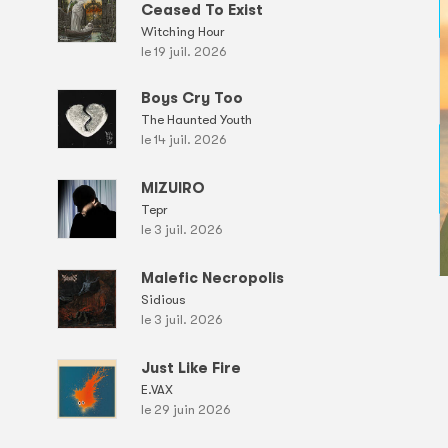
Ceased To Exist
Witching Hour
le 19 juil. 2026
Boys Cry Too
The Haunted Youth
le 14 juil. 2026
MIZUIRO
Tepr
le 3 juil. 2026
Malefic Necropolis
Sidious
le 3 juil. 2026
Just Like Fire
E.VAX
le 29 juin 2026