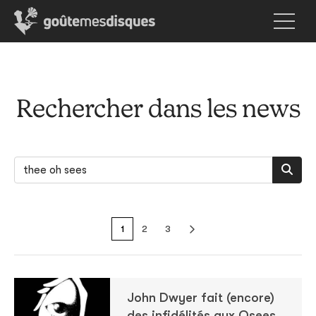
Rechercher dans les news
1
2
3
John Dwyer fait (encore)
des infidélités aux Osees