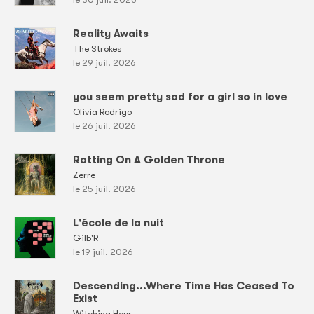
Reality Awaits
The Strokes
le 29 juil. 2026
you seem pretty sad for a girl so in love
Olivia Rodrigo
le 26 juil. 2026
Rotting On A Golden Throne
Zerre
le 25 juil. 2026
L'école de la nuit
Gilb'R
le 19 juil. 2026
Descending...Where Time Has Ceased To
Exist
Witching Hour