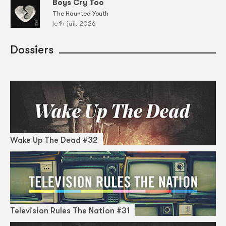
Boys Cry Too
The Haunted Youth
le 14 juil. 2026
Dossiers
Wake Up The Dead #32
Television Rules The Nation #31