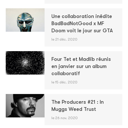
Une collaboration inédite
BadBadNotGood x MF
Doom voit le jour sur GTA
le 21 déc. 2020
Four Tet et Madlib réunis
en janvier sur un album
collaboratif
le 15 déc. 2020
The Producers #21 : In
Muggs Weed Trust
le 26 nov. 2020