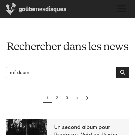
Rechercher dans les news
1
2
3
4
Un second album pour
Predatory Void en février