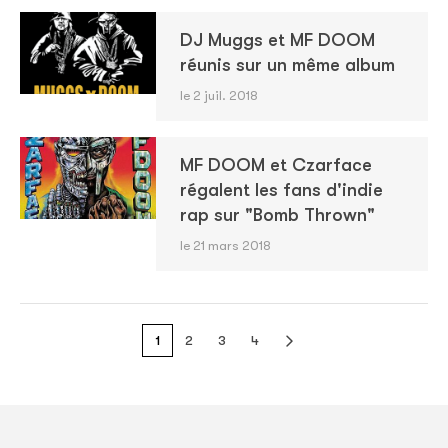
DJ Muggs et MF DOOM
réunis sur un même album
le 2 juil. 2018
MF DOOM et Czarface
régalent les fans d'indie
rap sur "Bomb Thrown"
le 21 mars 2018
1
2
3
4