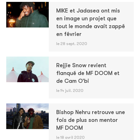
MIKE et Jadasea ont mis
en image un projet que
tout le monde avait zappé
en février
le 28 sept. 2020
Rejjie Snow revient
flanqué de MF DOOM et
de Cam O’bi
le 14 juil. 2020
Bishop Nehru retrouve une
fois de plus son mentor
MF DOOM
le 18 avril 2020