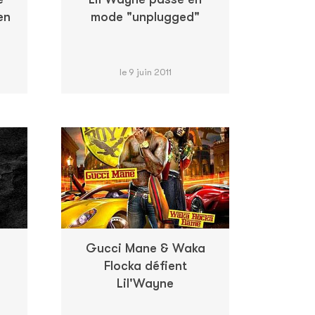
en
mode "unplugged"
le 9 juin 2011
Gucci Mane & Waka
Flocka défient
Lil'Wayne