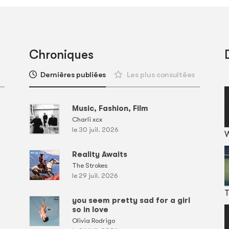
Chroniques
Dernières publiées
Les plus consultées
Music, Fashion, Film
Charli xcx
le 30 juil. 2026
Reality Awaits
The Strokes
le 29 juil. 2026
T
you seem pretty sad for a girl
so in love
Olivia Rodrigo