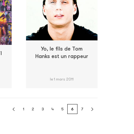
Yo, le fils de Tom
l
Hanks est un rappeur
le 1 mars 2011
1
2
3
4
5
6
7