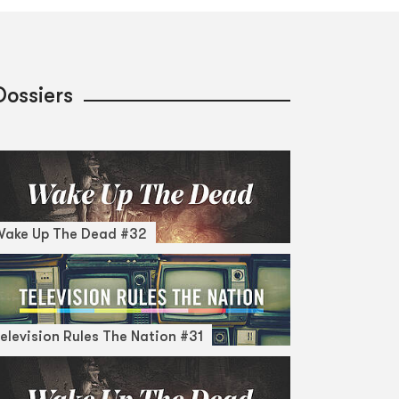
Dossiers
Wake Up The Dead #32
elevision Rules The Nation #31