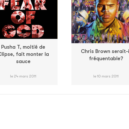
Pusha T, moitié de
Chris Brown serait-i
lipse, fait monter la
fréquentable?
sauce
le 24 mars 2011
le 10 mars 2011