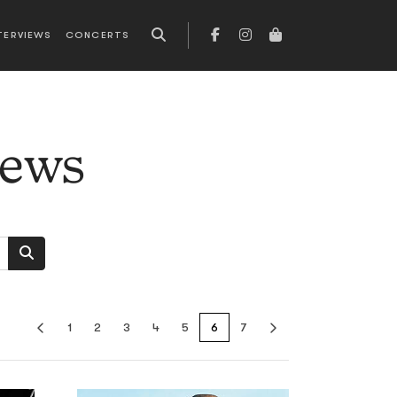
TERVIEWS
CONCERTS
news
1
2
3
4
5
6
7