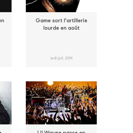
en
Game sort l'artillerie
lourde en août
le 8 juil. 2011
e
Lil Wayne passe en