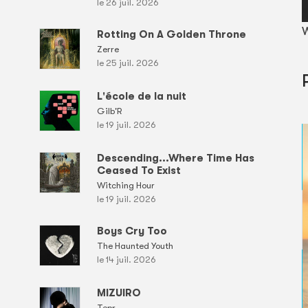
le 26 juil. 2026
W
Rotting On A Golden Throne
Zerre
le 25 juil. 2026
L'école de la nuit
Gilb'R
le 19 juil. 2026
Descending...Where Time Has
Ceased To Exist
Witching Hour
le 19 juil. 2026
Boys Cry Too
The Haunted Youth
le 14 juil. 2026
MIZUIRO
Tepr