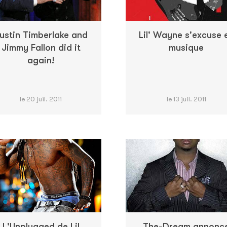
ustin Timberlake and
Lil' Wayne s'excuse 
Jimmy Fallon did it
musique
again!
le 20 juil. 2011
le 13 juil. 2011
L'Unplugged de Lil
The-Dream annonc