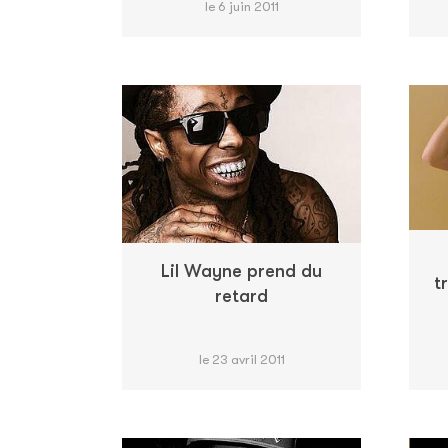
le 6 juin 2011
Lil Wayne prend du
t
retard
le 23 avril 2011