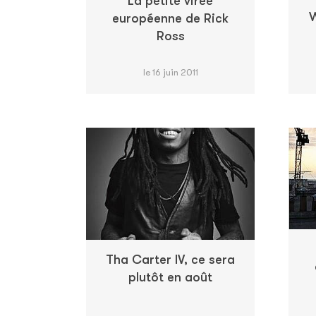
La petite virée
W
européenne de Rick
Ross
le 16 juin 2011
Tha Carter IV, ce sera
plutôt en août