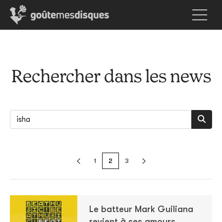
Rechercher dans les news
1
2
3
Le batteur Mark Guiliana
revient à ses amours