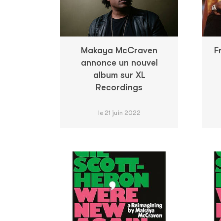
Makaya McCraven
F
annonce un nouvel
album sur XL
Recordings
le 21 juin 2022