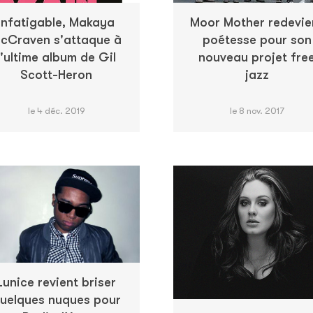
Infatigable, Makaya
Moor Mother redevie
cCraven s'attaque à
poétesse pour son
l'ultime album de Gil
nouveau projet fre
Scott-Heron
jazz
le 4 déc. 2019
le 8 nov. 2017
Lunice revient briser
uelques nuques pour