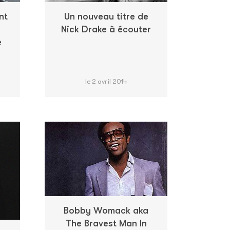
nt
Un nouveau titre de
Nick Drake à écouter
e
le 2 avril 2014
Bobby Womack aka
The Bravest Man In