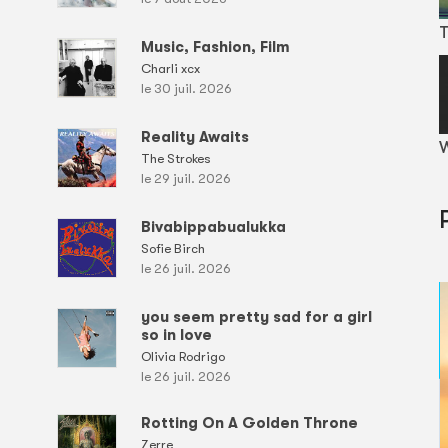
T
Music, Fashion, Film
Charli xcx
le 30 juil. 2026
Reality Awaits
W
The Strokes
le 29 juil. 2026
Bivabippabualukka
Sofie Birch
le 26 juil. 2026
you seem pretty sad for a girl
so in love
Olivia Rodrigo
le 26 juil. 2026
Rotting On A Golden Throne
Zerre