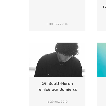
r
le 30 mars 2012
Gil Scott-Heron
remixé par Jamie xx
le 29 nov. 2010