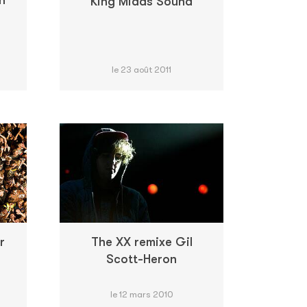
King Midas Sound
le 23 août 2011
r
The XX remixe Gil
Scott-Heron
le 12 mars 2010