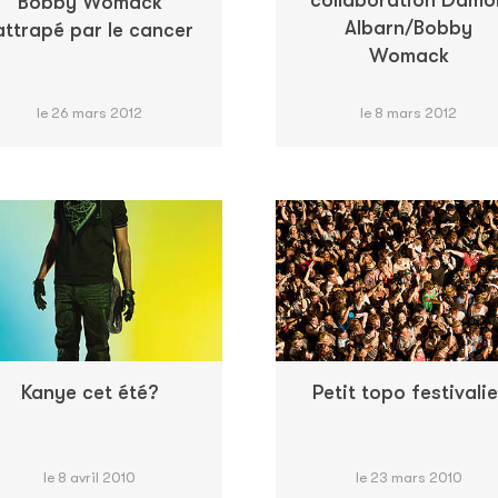
Bobby Womack
Albarn/Bobby
attrapé par le cancer
Womack
le 26 mars 2012
le 8 mars 2012
Kanye cet été?
Petit topo festivalie
le 8 avril 2010
le 23 mars 2010