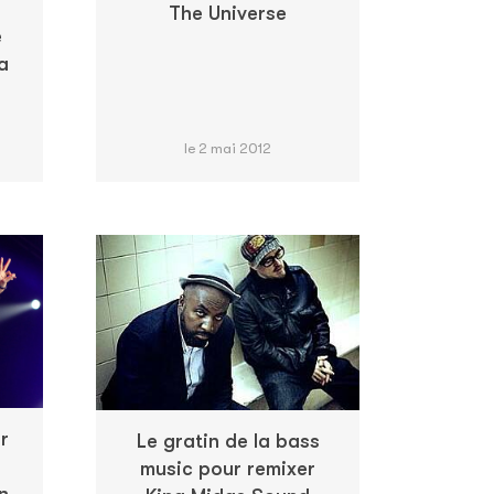
The Universe
e
a
le 2 mai 2012
r
Le gratin de la bass
music pour remixer
n