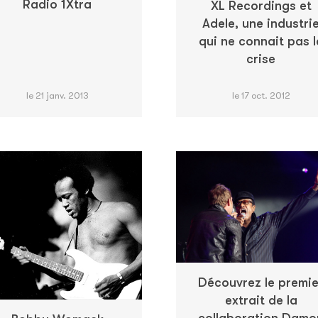
Radio 1Xtra
XL Recordings et
Adele, une industri
qui ne connait pas l
crise
le 21 janv. 2013
le 17 oct. 2012
Découvrez le premie
extrait de la
collaboration Damo