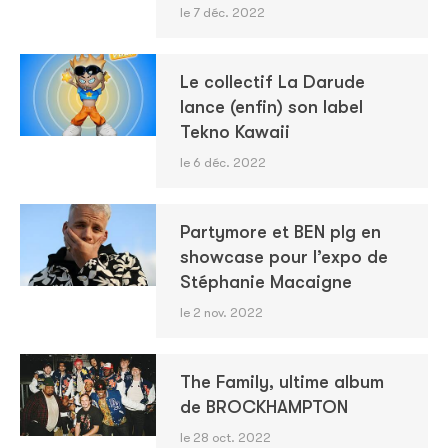
le 7 déc. 2022
Le collectif La Darude
lance (enfin) son label
Tekno Kawaii
le 6 déc. 2022
Partymore et BEN plg en
showcase pour l’expo de
Stéphanie Macaigne
le 2 nov. 2022
The Family, ultime album
de BROCKHAMPTON
le 28 oct. 2022