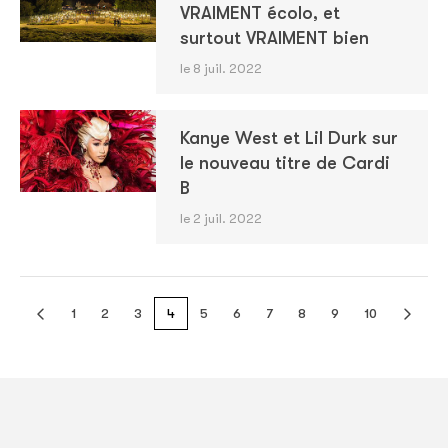
VRAIMENT écolo, et
surtout VRAIMENT bien
le 8 juil. 2022
Kanye West et Lil Durk sur
le nouveau titre de Cardi
B
le 2 juil. 2022
1
2
3
4
5
6
7
8
9
10