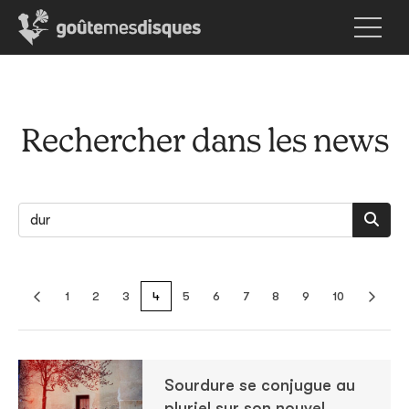
Rechercher dans les news
1
2
3
4
5
6
7
8
9
10
Sourdure se conjugue au
pluriel sur son nouvel