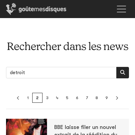
Rechercher dans les news
1
2
3
4
5
6
7
8
9
BBE laisse filer un nouvel
extrait de la réédition du