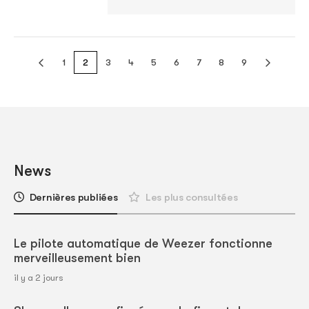
1
2
3
4
5
6
7
8
9
News
Dernières publiées
Les plus consultées
Le pilote automatique de Weezer fonctionne
merveilleusement bien
il y a 2 jours