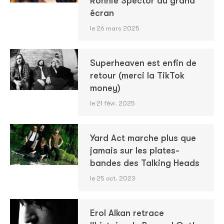
Ronnie Spector au grand
écran
le 26 mars 2025
Superheaven est enfin de
retour (merci la TikTok
money)
le 21 févr. 2025
Yard Act marche plus que
jamais sur les plates-
bandes des Talking Heads
le 25 oct. 2023
Erol Alkan retrace