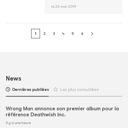
le 26 mai 2019
1
2
3
4
5
6
News
Dernières publiées
Les plus consultées
Wrong Man annonce son premier album pour la
référence Deathwish Inc.
il y a une heure