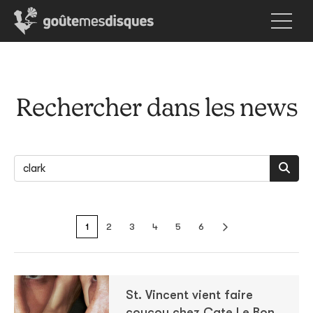
Rechercher dans les news
1
2
3
4
5
6
St. Vincent vient faire
coucou chez Cate Le Bon