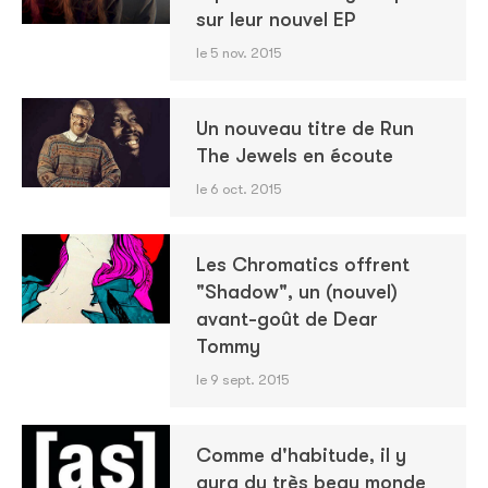
sur leur nouvel EP
le 5 nov. 2015
Un nouveau titre de Run
The Jewels en écoute
le 6 oct. 2015
Les Chromatics offrent
"Shadow", un (nouvel)
avant-goût de Dear
Tommy
le 9 sept. 2015
Comme d'habitude, il y
aura du très beau monde