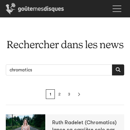
Rechercher dans les news
1
2
3
Ruth Radelet (Chromatics)
lance sa carrière solo par