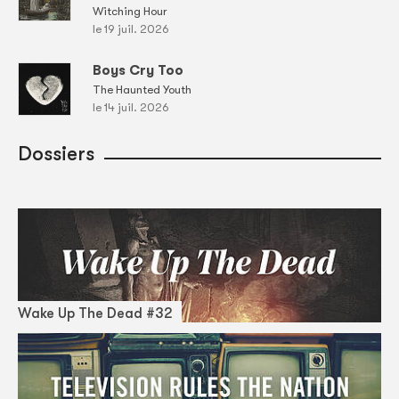
Witching Hour
le 19 juil. 2026
Boys Cry Too
The Haunted Youth
le 14 juil. 2026
Dossiers
Wake Up The Dead #32