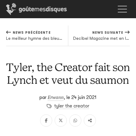
NEWS PRÉCÉDENTE
NEWS SUIVANTE
Le meilleur hymne des bleus, c’est cette parodie de JuL
Decibel Magazine met en ligne le docu des 20 ans d'Amenra
Tyler, the Creator fait son
Lynch et veut du saumon
Erwann
par
,
le 24 juin 2021
tyler the creator