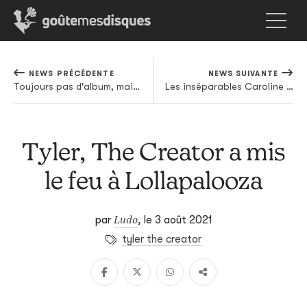
NEWS PRÉCÉDENTE
NEWS SUIVANTE
Toujours pas d'album, mais bien un nouvel os à ronger pour Tierra Whack
Les inséparables Caroline Polacheck et Danny L Harle font (encore) des merveilles sur "Bunny Is Rider"
Tyler, The Creator a mis
le feu à Lollapalooza
Ludo
par
,
le 3 août 2021
tyler the creator