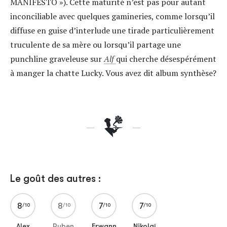
MANIFESTO »). Cette maturité n’est pas pour autant
inconciliable avec quelques gamineries, comme lorsqu’il
diffuse en guise d’interlude une tirade particulièrement
truculente de sa mère ou lorsqu’il partage une
punchline graveleuse sur
Alf
qui cherche désespérément
à manger la chatte Lucky. Vous avez dit album synthèse?
Le goût des autres :
8
8
7
7
Alex
Ruben
Erwann
Nikolaï