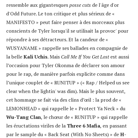
ressemble aux gigantesques
posse cuts
de l'âge d'or
d'Odd Future. Le ton critique et plus sérieux de «
MANIFESTO » peut faire penser à des morceaux plus
conscients de Tyler lorsqu'il se utilisait la provoc' pour
répondre à ses détracteurs. Et la candeur de «
WUSYANAME » rappelle ses ballades en compagnie de
la belle
Kali Uchis
. Mais
Call Me If You Get Lost
est aussi
l’occasion pour Tyler Okonma de déclarer son amour
pour le rap, de manière parfois explicite comme dans
l’unique couplet de « RUNITUP » (« Rap / Helped us see
clear when the lightin' was dim). Mais le plus souvent,
cet hommage se fait via des clins d’œil : la prod de «
LEMONHEAD » qui rappelle le « Protect Ya Neck » du
Wu-Tang Clan
, le chœur de « RUNITUP » qui rappelle
les éructations viriles de la
Three 6 Mafia
, en passant
par le sample du « Back Seat (With No Sheets) » de
H-