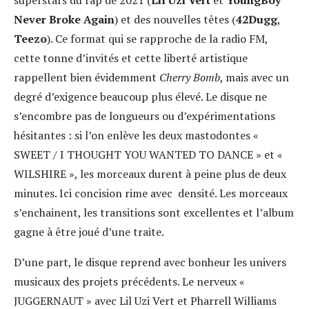
superstars du rap de 2021 (
Lil Uzi Vert
et
YoungBoy
Never Broke Again
) et des nouvelles têtes (
42Dugg
,
Teezo
). Ce format qui se rapproche de la radio FM,
cette tonne d’invités et cette liberté artistique
rappellent bien évidemment
Cherry Bomb
, mais avec un
degré d’exigence beaucoup plus élevé. Le disque ne
s’encombre pas de longueurs ou d’expérimentations
hésitantes : si l’on enlève les deux mastodontes «
SWEET / I THOUGHT YOU WANTED TO DANCE » et «
WILSHIRE », les morceaux durent à peine plus de deux
minutes. Ici concision rime avec densité. Les morceaux
s’enchainent, les transitions sont excellentes et l’album
gagne à être joué d’une traite.
D’une part, le disque reprend avec bonheur les univers
musicaux des projets précédents. Le nerveux «
JUGGERNAUT » avec Lil Uzi Vert et Pharrell Williams