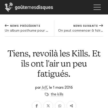
NEWS PRÉCÉDENTE
NEWS SUIVANTE
Un album posthume pour DJ Rashad
On peut commencer à faire dans notre froc: M83 revient en avril et le premier single est là
Tiens, revoilà les Kills. Et
ils ont l'air un peu
fatigués.
Jeff
par
,
le 1 mars 2016
the kills