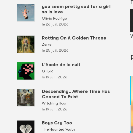
T
you seem pretty sad for a girl
so in love
Olivia Rodrigo
le 26 juil. 2026
W
Rotting On A Golden Throne
Zerre
le 25 juil. 2026
L'école de la nuit
Gilb'R
le 19 juil. 2026
Descending...Where Time Has
Ceased To Exist
Witching Hour
le 19 juil. 2026
Boys Cry Too
The Haunted Youth