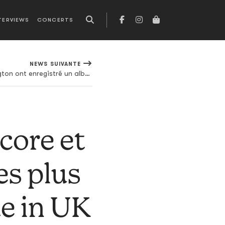
TERVIEWS
CONCERTS
NEWS SUIVANTE
Ryan Porter et Kamasi Washington ont enregistré un album dans le sous-sol des parents de ce dernier
ncore et
es plus
e in UK