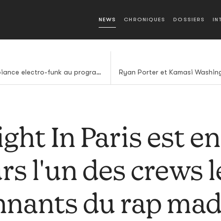
NEWS
CHRONIQUES
DOSSIERS
IN
Rollers, coupes afro et ambiance electro-funk au programme du nouveau clip de Kamaiyah
ght In Paris est e
rs l'un des crews l
nnants du rap mad