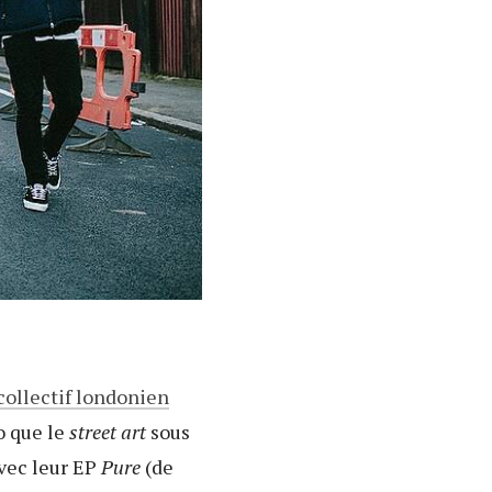
 collectif londonien
o que le
street art
sous
avec leur EP
Pure
(de