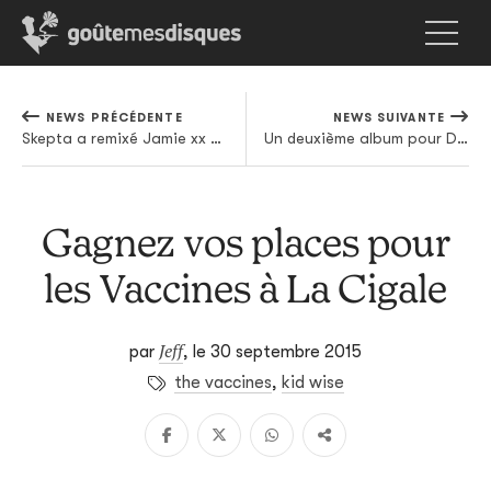
NEWS PRÉCÉDENTE
NEWS SUIVANTE
Skepta a remixé Jamie xx et ça défonce pas mal
Un deuxième album pour Daughter, et un premier extrait à découvrir
Gagnez vos places pour
les Vaccines à La Cigale
Jeff
par
,
le 30 septembre 2015
the vaccines
,
kid wise