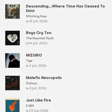
Descending...Where Time Has Ceased To
Exist
Witching Hour
le 19 juil. 2026
Boys Cry Too
The Haunted Youth
le 14 juil. 2026
MIZUIRO
Tepr
le 3 juil. 2026
Malefic Necropolis
Sidious
le 3 juil. 2026
Just Like Fire
E.VAX
le 29 juin 2026