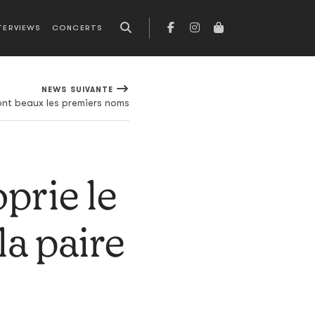
TERVIEWS
CONCERTS
NEWS SUIVANTE
sont beaux les premiers noms
prie le
la paire