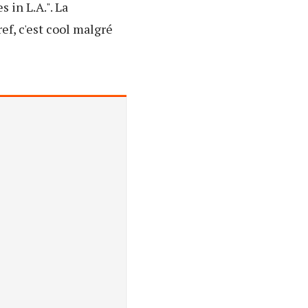
 in L.A.". La
ef, c'est cool malgré