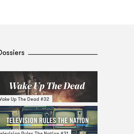
Dossiers
Wake Up The Dead #32
elevision Rules The Nation #31