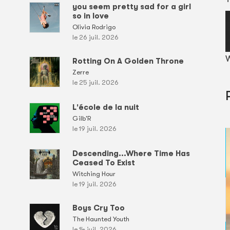
you seem pretty sad for a girl
so in love
Olivia Rodrigo
le 26 juil. 2026
W
Rotting On A Golden Throne
Zerre
le 25 juil. 2026
L'école de la nuit
Gilb'R
le 19 juil. 2026
Descending...Where Time Has
Ceased To Exist
Witching Hour
le 19 juil. 2026
Boys Cry Too
The Haunted Youth
le 14 juil. 2026