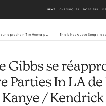
NEWS
CHRONIQUES
DOSSIERS
IN
On en sait déjà un peu plus sur le prochain Tim Hecker pour 4AD
This Is Not A Love Song : ils 
e Gibbs se réappro
 Parties In LA de 
Kanye / Kendrick