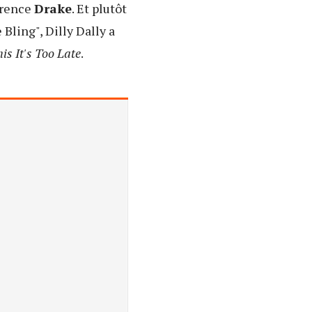
rrence
Drake
. Et plutôt
e Bling", Dilly Dally a
is It's Too Late
.