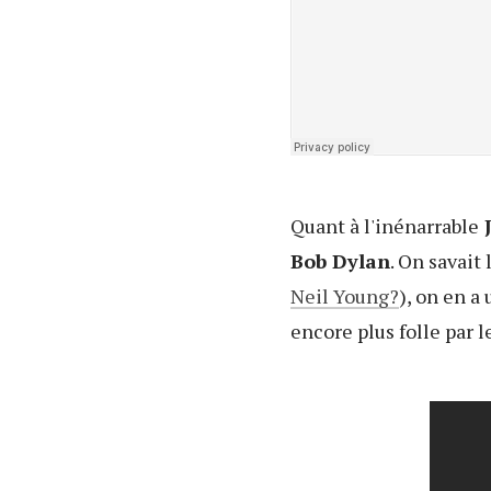
Quant à l'inénarrable
J
Bob Dylan
. On savait
Neil Young?
), on en a
encore plus folle par 