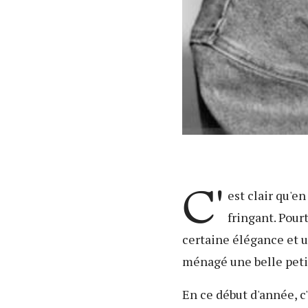
C'
est clair qu'e
fringant. Pou
certaine élégance et u
ménagé une belle peti
En ce début d'année, c'