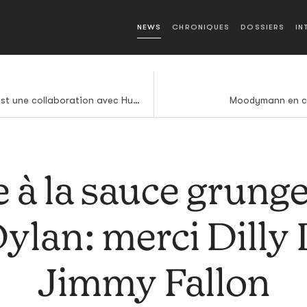
NEWS
CHRONIQUES
DOSSIERS
IN
Le nouveau single de Tiga est une collaboration avec HudMo
Moodymann en ch
 à la sauce grunge
ylan: merci Dilly 
Jimmy Fallon