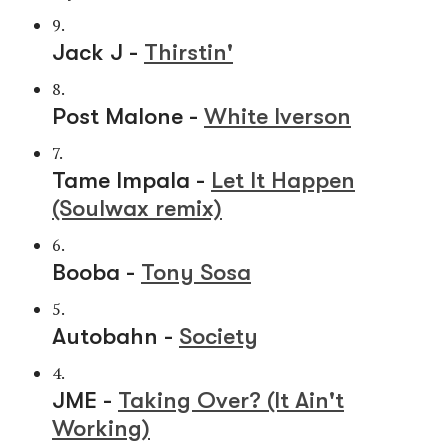
9.
Jack J -
Thirstin'
8.
Post Malone -
White Iverson
7.
Tame Impala -
Let It Happen
(Soulwax remix)
6.
Booba -
Tony Sosa
5.
Autobahn -
Society
4.
JME -
Taking Over? (It Ain't
Working)