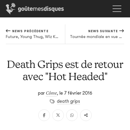
NEWS PRÉCÉDENTE
NEWS SUIVANTE
Future, Young Thug, Wiz Khalifa... retour rapide sur une semaine de rap US qui sent bon les billets verts
Tournée mondiale en vue pour Beyoncé, avec des arrêts à Paris et Bruxelles
Death Grips est de retour
avec "Hot Headed"
Côme
par
,
le 7 février 2016
death grips