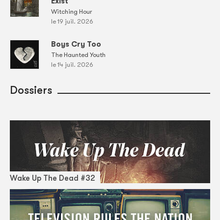
Exist
Witching Hour
le 19 juil. 2026
Boys Cry Too
The Haunted Youth
le 14 juil. 2026
Dossiers
Wake Up The Dead #32