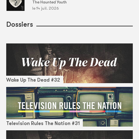
The Haunted Youth
le 14 juil. 2026
Dossiers
Wake Up The Dead #32
Television Rules The Nation #31