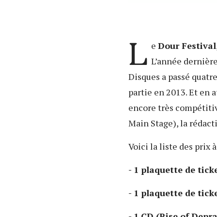
L
e
Dour Festival
L’année dernière
Disques a passé quatr
partie en 2013. Et en 
encore très compétitiv
Main Stage), la rédact
Voici la liste des prix 
- 1 plaquette de tic
- 1 plaquette de tic
- 1 CD (Rise of Depr