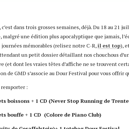
, c’est dans trois grosses semaines, déjà. Du 18 au 21 ju
, malgré une édition plus apocalyptique que jamais, l’
e journées mémorables (relisez notre C-R,
il est top
), 
attendant un petit dossier détaillant nos chouchous d’un
e (et dont les vraies têtes d’affiche ne se trouvent cer
ion de GMD s’associe au Dour Festival pour vous offrir 
à remporter :
kets boissons + 1 CD (Never Stop Running de Trent
kets bouffe + 1 CD
(Colore de Piano Club)
avity de Gesaffelstein)+ 1 totebag Dour Festival