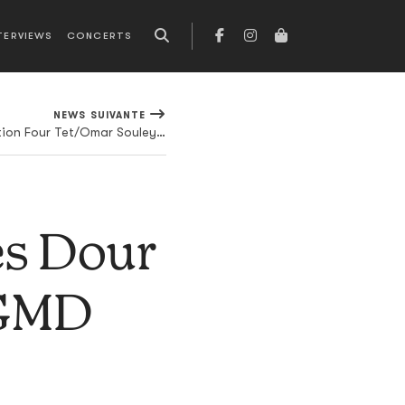
TERVIEWS
CONCERTS
NEWS SUIVANTE
Premier extrait de la collaboration Four Tet/Omar Souleyman en écoute
s Dour
 GMD