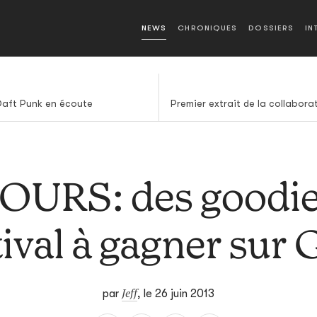
NEWS
CHRONIQUES
DOSSIERS
IN
Daft Punk en écoute
URS: des goodie
tival à gagner sur
Jeff
par
,
le 26 juin 2013