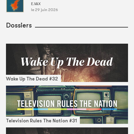
E.VAX
le 29 juin 2026
Dossiers
Wake Up The Dead #32
Television Rules The Nation #31