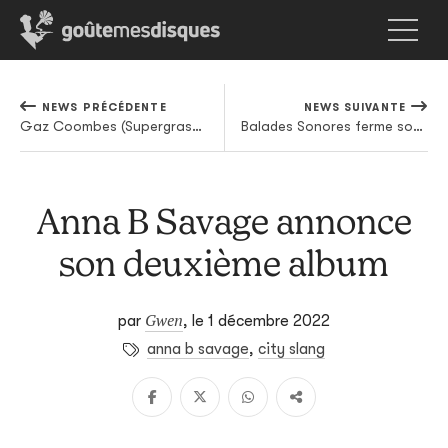
NEWS PRÉCÉDENTE
NEWS SUIVANTE
Gaz Coombes (Supergrass) prêt à repartir en solo
Balades Sonores ferme son antenne bruxelloise
Anna B Savage annonce
son deuxième album
Gwen
par
,
le 1 décembre 2022
anna b savage
,
city slang