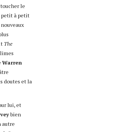
 toucher le
 petit à petit
e nouveaux
plus
it
The
blimes
e
Warren
âtre
s doutes et la
ur lui, et
rvey
bien
n autre