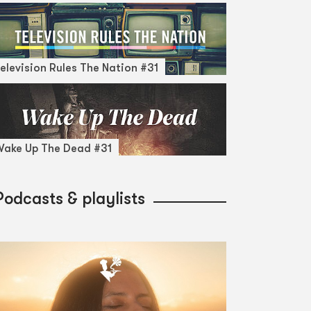
elevision Rules The Nation #31
ake Up The Dead #31
Podcasts & playlists