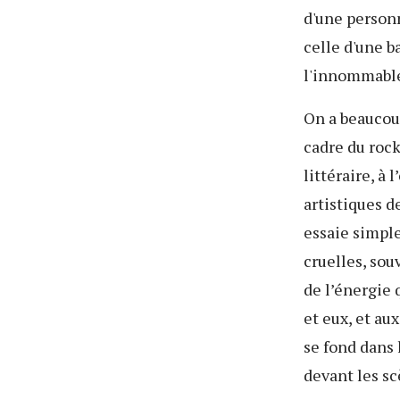
d'une person
celle d'une b
l'innommabl
On a beaucoup
cadre du roc
littéraire, à 
artistiques d
essaie simple
cruelles, sou
de l’énergie 
et eux, et au
se fond dans 
devant les s