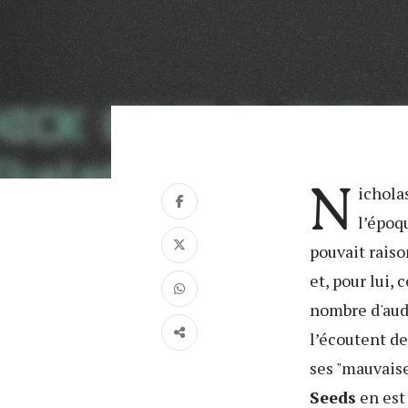
N
ichola
l’époq
pouvait raiso
et, pour lui,
nombre d'audi
l’écoutent de
ses "mauvais
Seeds
en est 