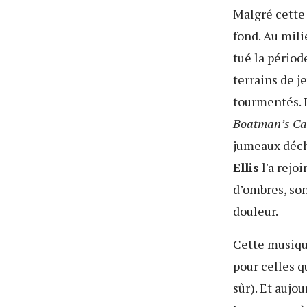
Malgré cette 
fond. Au milie
tué la périod
terrains de j
tourmentés. I
Boatman’s Ca
jumeaux déch
Ellis
l'a rejo
d’ombres, son
douleur.
Cette musique
pour celles qu
sûr). Et aujo