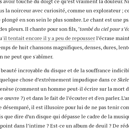
avoir touché du doigt ce qu’est vraiment la douleur. N
us la noirceur avec curiosité, comme un explorateur ; cet
plongé en son sein le plus sombre. Le chant est une ps
es pleurs. Il chante pour son fils,
"tombé du ciel pour s’éc
u'
il tentait encore il y a peu de repousser
l’écrase main
emps de huit chansons magnifiques, denses, dures, lent
on ne peut que s'abîmer.
 beauté incroyable du disque et de la souffrance indicib
a quelque chose d’extrêmement impudique dans ce
Skele
 genèse (comment un homme peut-il écrire sur la mort d
e œuvre ?) et dans le fait de l’écouter et d'en parler. L’a
ue désemparé, il est illusoire pour lui de ne pas tenir c
s que dire d’un disque qui dépasse le cadre de la musiq
 point dans l’intime ? Est-ce un album de deuil ? De ré