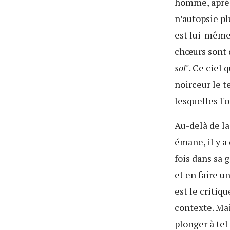
homme, après 
n’autopsie pl
est lui-même 
chœurs sont d
sol"
. Ce ciel q
noirceur le t
lesquelles l'
Au-delà de la
émane, il y 
fois dans sa
et en faire un
est le critiq
contexte. Mai
plonger à tel