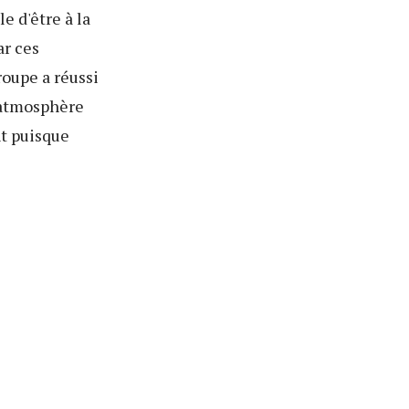
e d'être à la
ar ces
roupe a réussi
 atmosphère
nt puisque