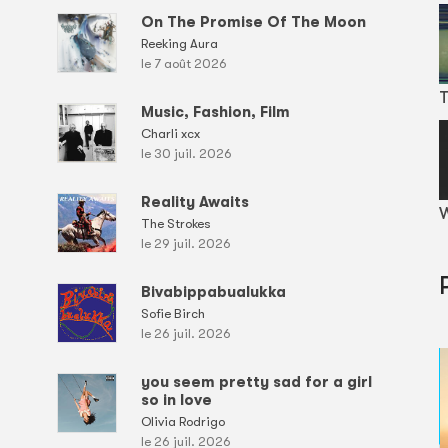
On The Promise Of The Moon
Reeking Aura
le 7 août 2026
T
Music, Fashion, Film
Charli xcx
le 30 juil. 2026
Reality Awaits
W
The Strokes
le 29 juil. 2026
Bivabippabualukka
Sofie Birch
le 26 juil. 2026
you seem pretty sad for a girl
so in love
Olivia Rodrigo
le 26 juil. 2026