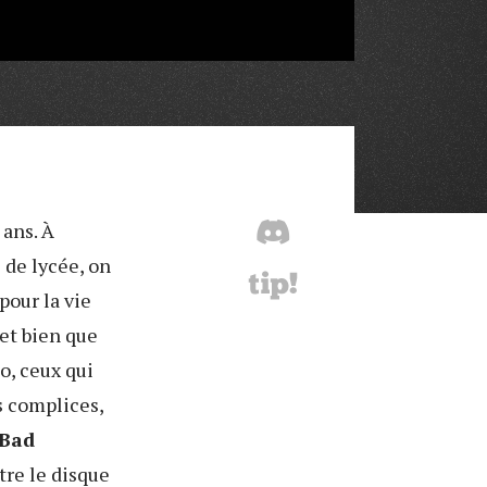
 ans. À
 de lycée, on
pour la vie
 et bien que
o, ceux qui
s complices,
 Bad
tre le disque