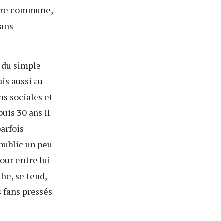
uvre commune,
dans
t du simple
is aussi au
ons sociales et
uis 30 ans il
arfois
 public un peu
mour entre lui
he, se tend,
 fans pressés