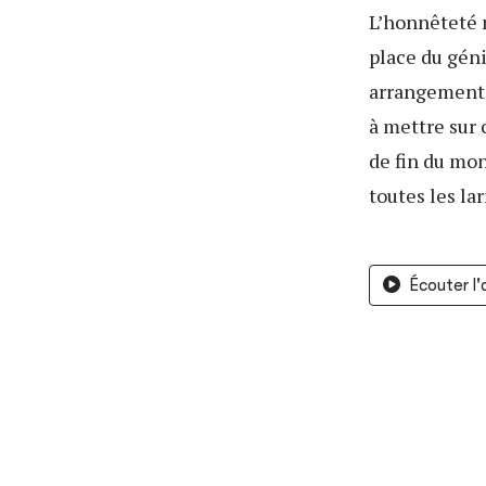
L’honnêteté m
place du géni
arrangements 
à mettre sur
de fin du mon
toutes les la
Écouter l