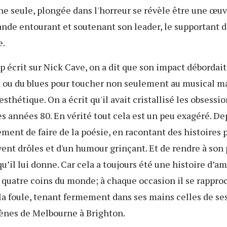
ne seule, plongée dans l'horreur se révèle être une œ
ande entourant et soutenant son leader, le supportant 
e.
 écrit sur Nick Cave, on a dit que son impact débordai
k ou du blues pour toucher non seulement au musical ma
l’esthétique. On a écrit qu'il avait cristallisé les obsessi
es années 80. En vérité tout cela est un peu exagéré. Dep
ment de faire de la poésie, en racontant des histoires p
vent drôles et d'un humour grinçant. Et de rendre à son
qu’il lui donne. Car cela a toujours été une histoire d’a
x quatre coins du monde; à chaque occasion il se rapproc
la foule, tenant fermement dans ses mains celles de ses
cènes de Melbourne à Brighton.