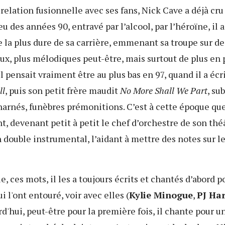
relation fusionnelle avec ses fans, Nick Cave a déjà cru
u des années 90, entravé par l’alcool, par l’héroïne, il a
e la plus dure de sa carrière, emmenant sa troupe sur d
eux, plus mélodiques peut-être, mais surtout de plus en 
l pensait vraiment être au plus bas en 97, quand il a écr
ll
, puis son petit frère maudit
No More Shall We Part
, su
arnés, funèbres prémonitions. C’est à cette époque qu
int, devenant petit à petit le chef d’orchestre de son thé
 double instrumental, l’aidant à mettre des notes sur le
, ces mots, il les a toujours écrits et chantés d’abord po
i l'ont entouré, voir avec elles (
Kylie Minogue
,
PJ Ha
urd'hui, peut-être pour la première fois, il chante pour u