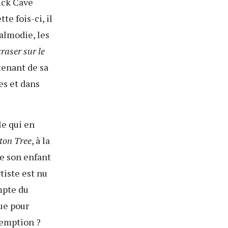
ick Cave
te fois-ci, il
almodie, les
raser sur le
tenant de sa
es et dans
le qui en
ton Tree
, à la
e son enfant
rtiste est nu
ompte du
ue pour
demption ?