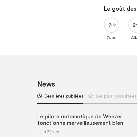
Le goût des 
7
2
Yann
Al
News
Dernières publiées
Les plus consultées
Le pilote automatique de Weezer
fonctionne merveilleusement bien
il y a 2 jours