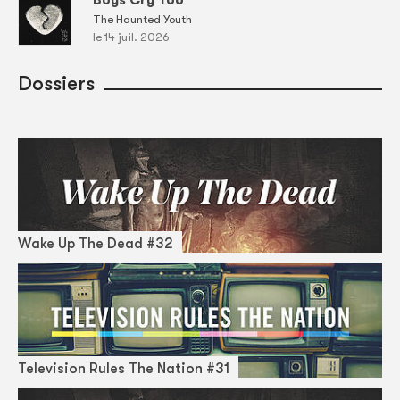
Boys Cry Too
The Haunted Youth
le 14 juil. 2026
Dossiers
Wake Up The Dead #32
Television Rules The Nation #31